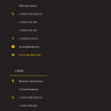
3093 Sfax Tunisie
(+216) 74 655 195 (LG)
(+216) 74 655 196
(+216) 74 655 192
(+216) 92 10 10 10
sat.sfax@hexabyte.tn
www.sat-sfax.com
USINE
Route de L'aéroport km 4
Z.I Oued Chaabouni
(+216) 74 682 333 (LG)
(+216) 74 682 500