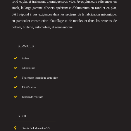
rond et plat et traitement thermique sous vide. Avec plusieurs références en
stock, la large gamme d’aciers spéciaux et d'aluminium en rond et en plat,
SAT répond à vos exigences dans les secteurs de la fabrication mécanique,
en particulier construction d'outillage et de moules et dans les secteurs de
pétrole, huilerie, automobile, et aéronautique.
SERVICES
Aciers
Aluminium
Traitement thermique sous vide
Réctification
Bureau de contrôle
SIEGE
Route de Lafrane km 5.5