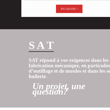
EN SAVOIR +
S A T
SAT répond à vos exigences dans les 
fabrication mécanique, en particulie
d’outillage et de moules et dans les s
huilerie.
Un projet, une
question?