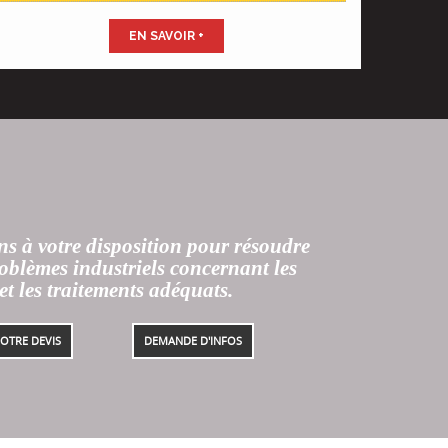
EN SAVOIR +
ns à votre disposition pour résoudre
oblèmes industriels concernant les
t les traitements adéquats.