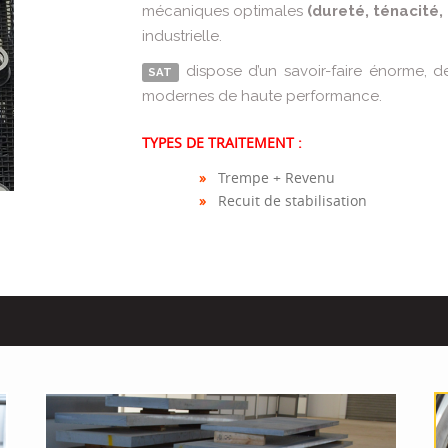
mécaniques optimales
(dureté, ténacité, 
industrielle.
dispose d’un savoir-faire énorme, d
SAT
modernes de haute performance.
TYPES DE TRAITEMENT :
»
Trempe + Revenu
»
Recuit de stabilisation