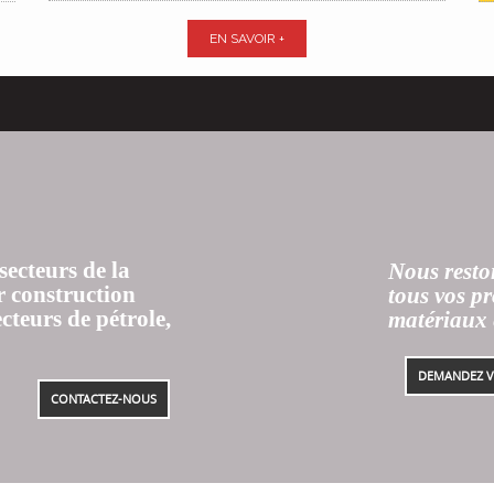
EN SAVOIR +
secteurs de la
Nous resto
r construction
tous vos pr
ecteurs de pétrole,
matériaux e