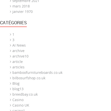
septembre 2021
mars 2018
janvier 1970
CATÉGORIES
1
3
AI News
archive
archive10
article
articles
bamboofurnitureboards.co.uk
bilbosurfshop.co.uk
Blog
blog13
breedbay.co.uk
Casino
Casino UK
casino1