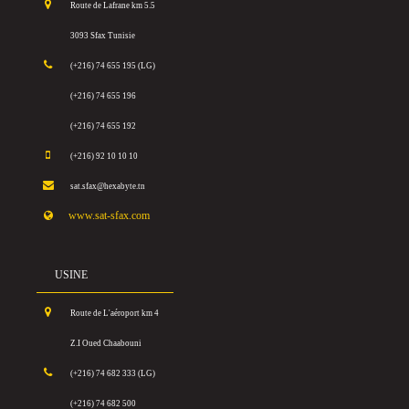
Route de Lafrane km 5.5
3093 Sfax Tunisie
(+216) 74 655 195 (LG)
(+216) 74 655 196
(+216) 74 655 192
(+216) 92 10 10 10
sat.sfax@hexabyte.tn
www.sat-sfax.com
USINE
Route de L'aéroport km 4
Z.I Oued Chaabouni
(+216) 74 682 333 (LG)
(+216) 74 682 500