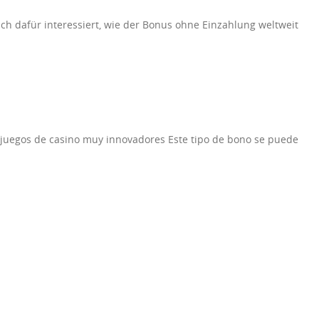
 dafür interessiert, wie der Bonus ohne Einzahlung weltweit
 juegos de casino muy innovadores Este tipo de bono se puede