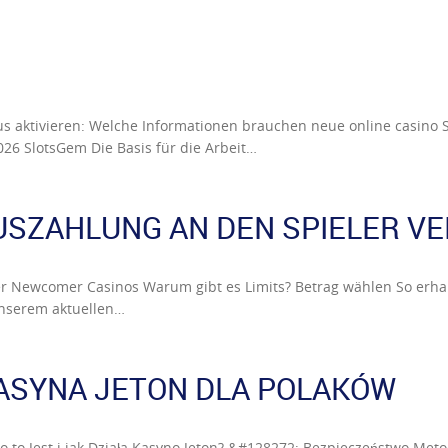
nus aktivieren: Welche Informationen brauchen neue online casino
6 SlotsGem Die Basis für die Arbeit…
USZAHLUNG AN DEN SPIELER V
der Newcomer Casinos Warum gibt es Limits? Betrag wählen So erh
unserem aktuellen…
KASYNA JETON DLA POLAKÓW
o to Jest i jak Działa Kasyno Jeton? &#128272; Bezpieczeństwo Meto