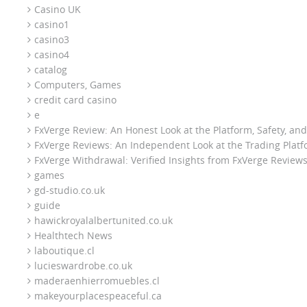
Casino UK
casino1
casino3
casino4
catalog
Computers, Games
credit card casino
e
FxVerge Review: An Honest Look at the Platform, Safety, an
FxVerge Reviews: An Independent Look at the Trading Plat
FxVerge Withdrawal: Verified Insights from FxVerge Review
games
gd-studio.co.uk
guide
hawickroyalalbertunited.co.uk
Healthtech News
laboutique.cl
lucieswardrobe.co.uk
maderaenhierromuebles.cl
makeyourplacespeaceful.ca