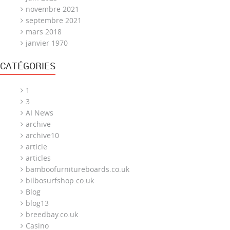
novembre 2021
septembre 2021
mars 2018
janvier 1970
CATÉGORIES
1
3
AI News
archive
archive10
article
articles
bamboofurnitureboards.co.uk
bilbosurfshop.co.uk
Blog
blog13
breedbay.co.uk
Casino