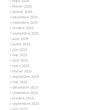
mars 2026
février 2026
janvier 2026
décembre 2025
novembre 2025
octobre 2025
septembre 2025
août 2025
juillet 2025
juin 2025
mai 2025
avril 2025
mars 2025
février 2025
septembre 2024
mai 2024
décembre 2023
novembre 2023
octobre 2023
septembre 2023
juin 2023