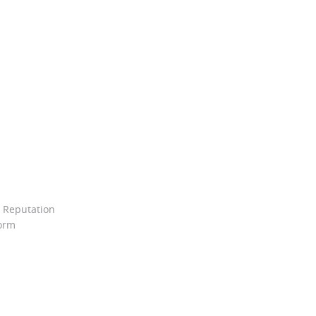
d Reputation
form
s