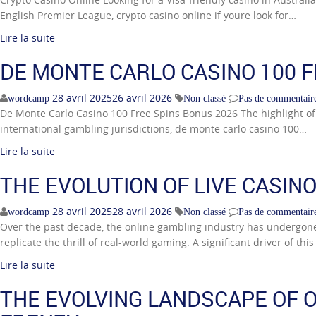
English Premier League, crypto casino online if youre look for…
Lire la suite
DE MONTE CARLO CASINO 100 F
28 avril 2025
26 avril 2026
wordcamp
Non classé
Pas de commentair
De Monte Carlo Casino 100 Free Spins Bonus 2026 The highlight of t
international gambling jurisdictions, de monte carlo casino 100…
Lire la suite
THE EVOLUTION OF LIVE CASIN
28 avril 2025
28 avril 2026
wordcamp
Non classé
Pas de commentair
Over the past decade, the online gambling industry has undergone a
replicate the thrill of real-world gaming. A significant driver of thi
Lire la suite
THE EVOLVING LANDSCAPE OF O