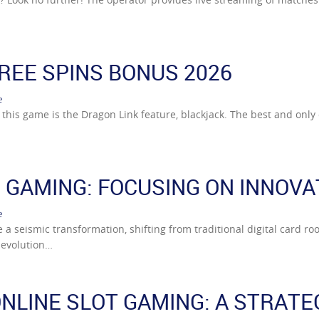
REE SPINS BONUS 2026
e
his game is the Dragon Link feature, blackjack. The best and only c
O GAMING: FOCUSING ON INNOV
e
 seismic transformation, shifting from traditional digital card ro
s evolution…
NLINE SLOT GAMING: A STRATEG