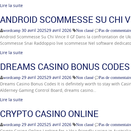
Lire la suite
ANDROID SCOMMESSE SU CHI VI
30 avril 2025
29 avril 2026
wordcamp
Non classé
Pas de commentair
Android Scommesse Su Chi Vince Il Gf Dans la confrontation de Ukrai
Scommesse Snai Raddoppio live scommesse Nel software dedicato 
Lire la suite
DREAMS CASINO BONUS CODES
29 avril 2025
29 avril 2026
wordcamp
Non classé
Pas de commentair
Dreams Casino Bonus Codes It is definitely worth to stay with Casi
Alderney Gaming Control Board, dreams casino…
Lire la suite
CRYPTO CASINO ONLINE
29 avril 2025
25 avril 2026
wordcamp
Non classé
Pas de commentair
Crypto Casino Online Looking for a Visa-friendly casino in Austra