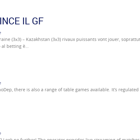
NCE IL GF
e
ne (3х3) – Kazakhstan (3х3) rivaux puissants vont jouer, soprattutto
al betting è…
e
noDep, there is also a range of table games available. It’s regula
e
lia? Look no further! The operator provides live streaming of matc