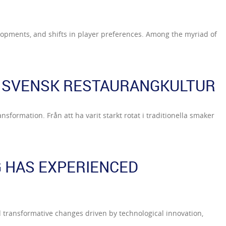
elopments, and shifts in player preferences. Among the myriad of
RN SVENSK RESTAURANGKULTUR
ormation. Från att ha varit starkt rotat i traditionella smaker
G HAS EXPERIENCED
d transformative changes driven by technological innovation,