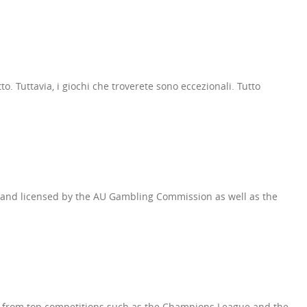
. Tuttavia, i giochi che troverete sono eccezionali. Tutto
ted and licensed by the AU Gambling Commission as well as the
hes from top competitions such as the Champions League and the