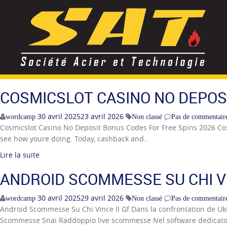
COSMICSLOT CASINO NO DEPOSI
30 avril 2025
23 avril 2026
wordcamp
Non classé
Pas de commentair
Cosmicslot Casino No Deposit Bonus Codes For Free Spins 2026 Cosm
see how youre doing. Today, cashback and…
Lire la suite
ANDROID SCOMMESSE SU CHI VI
30 avril 2025
29 avril 2026
wordcamp
Non classé
Pas de commentair
Android Scommesse Su Chi Vince Il Gf Dans la confrontation de Ukrai
Scommesse Snai Raddoppio live scommesse Nel software dedicato 