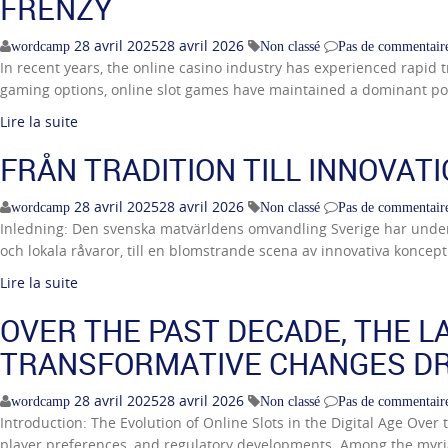
FRENZY
28 avril 2025
28 avril 2026
wordcamp
Non classé
Pas de commentair
In recent years, the online casino industry has experienced rapid 
gaming options, online slot games have maintained a dominant pos
Lire la suite
FRÅN TRADITION TILL INNOVA
28 avril 2025
28 avril 2026
wordcamp
Non classé
Pas de commentair
Inledning: Den svenska matvärldens omvandling Sverige har under d
och lokala råvaror, till en blomstrande scena av innovativa konc
Lire la suite
OVER THE PAST DECADE, THE 
TRANSFORMATIVE CHANGES DR
28 avril 2025
28 avril 2026
wordcamp
Non classé
Pas de commentair
Introduction: The Evolution of Online Slots in the Digital Age Ove
player preferences, and regulatory developments. Among the myriad