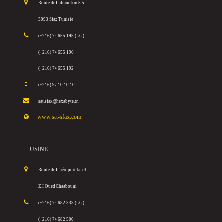
Route de Lafrane km 5.5
3093 Sfax Tunisie
(+216) 74 655 195 (LG)
(+216) 74 655 196
(+216) 74 655 192
(+216) 92 10 10 10
sat.sfax@hexabyte.tn
www.sat-sfax.com
USINE
Route de L'aéroport km 4
Z.I Oued Chaabouni
(+216) 74 682 333 (LG)
(+216) 74 682 500