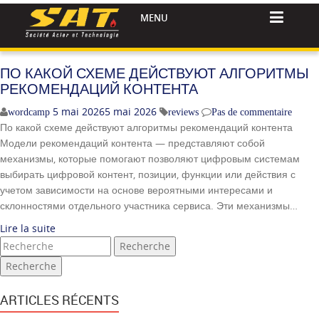
MENU
ПО КАКОЙ СХЕМЕ ДЕЙСТВУЮТ АЛГОРИТМЫ
РЕКОМЕНДАЦИЙ КОНТЕНТА
5 mai 2026
5 mai 2026
wordcamp
reviews
Pas de commentaire
По какой схеме действуют алгоритмы рекомендаций контента
Модели рекомендаций контента — представляют собой
механизмы, которые помогают позволяют цифровым системам
выбирать цифровой контент, позиции, функции или действия с
учетом зависимости на основе вероятными интересами и
склонностями отдельного участника сервиса. Эти механизмы…
Lire la suite
Recherche
ARTICLES RÉCENTS