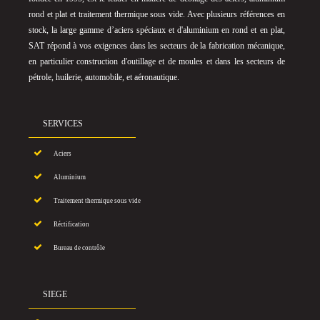
rond et plat et traitement thermique sous vide. Avec plusieurs références en
stock, la large gamme d’aciers spéciaux et d'aluminium en rond et en plat,
SAT répond à vos exigences dans les secteurs de la fabrication mécanique,
en particulier construction d'outillage et de moules et dans les secteurs de
pétrole, huilerie, automobile, et aéronautique.
SERVICES
Aciers
Aluminium
Traitement thermique sous vide
Réctification
Bureau de contrôle
SIEGE