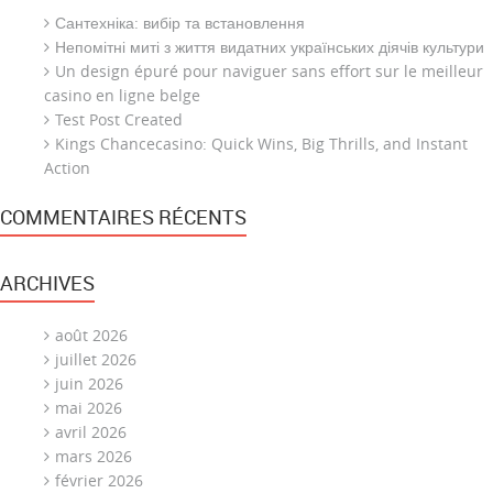
Сантехніка: вибір та встановлення
Непомітні миті з життя видатних українських діячів культури
Un design épuré pour naviguer sans effort sur le meilleur
casino en ligne belge
Test Post Created
Kings Chancecasino: Quick Wins, Big Thrills, and Instant
Action
COMMENTAIRES RÉCENTS
ARCHIVES
août 2026
juillet 2026
juin 2026
mai 2026
avril 2026
mars 2026
février 2026