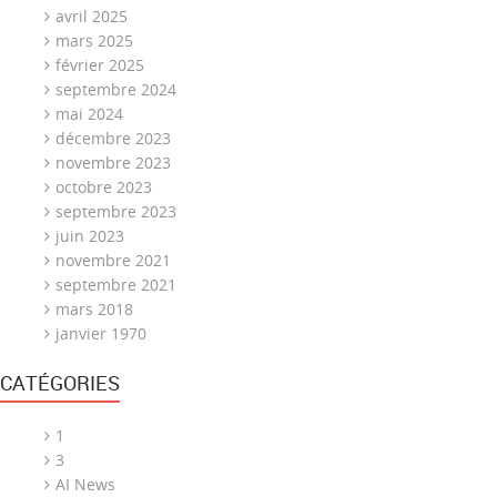
avril 2025
mars 2025
février 2025
septembre 2024
mai 2024
décembre 2023
novembre 2023
octobre 2023
septembre 2023
juin 2023
novembre 2021
septembre 2021
mars 2018
janvier 1970
CATÉGORIES
1
3
AI News