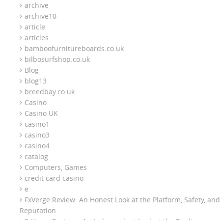
archive
archive10
article
articles
bamboofurnitureboards.co.uk
bilbosurfshop.co.uk
Blog
blog13
breedbay.co.uk
Casino
Casino UK
casino1
casino3
casino4
catalog
Computers, Games
credit card casino
e
FxVerge Review: An Honest Look at the Platform, Safety, and
Reputation