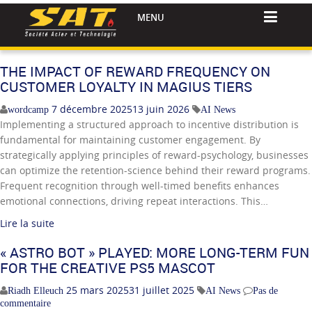
MENU
THE IMPACT OF REWARD FREQUENCY ON
CUSTOMER LOYALTY IN MAGIUS TIERS
7 décembre 2025
13 juin 2026
wordcamp
AI News
Implementing a structured approach to incentive distribution is
fundamental for maintaining customer engagement. By
strategically applying principles of reward-psychology, businesses
can optimize the retention-science behind their reward programs.
Frequent recognition through well-timed benefits enhances
emotional connections, driving repeat interactions. This…
Lire la suite
« ASTRO BOT » PLAYED: MORE LONG-TERM FUN
FOR THE CREATIVE PS5 MASCOT
25 mars 2025
31 juillet 2025
Riadh Elleuch
AI News
Pas de
commentaire